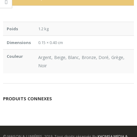
Poids
1.2 kg
Dimensions
0.15 × 0.40 cm
Couleur
Argent, Beige, Blanc, Bronze, Doré, Grège,
Noir
PRODUITS CONNEXES
© MAISON & LUMIÈRES. 2019. Tous droits réservés By
KHOMSA MEDIA &