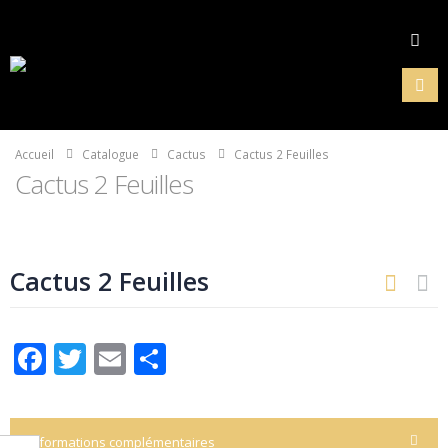
Accueil
Catalogue
Cactus
Cactus 2 Feuilles
Cactus 2 Feuilles
Cactus 2 Feuilles
Facebook
Twitter
Email
Partager
Informations complémentaires